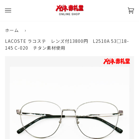
コ
ン
カ
(0)
テ
ー
ン
ト
ツ
ホーム
›
に
LACOSTE ラコステ レンズ付13800円 L2510A 53□18-
戻
145 C-020 チタン素材使用
る